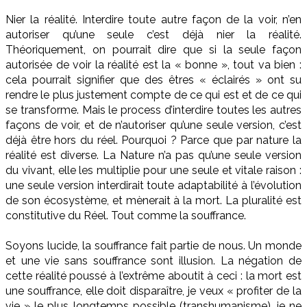
Nier la réalité. Interdire toute autre façon de la voir, n’en
autoriser qu’une seule c’est déjà nier la réalité.
Théoriquement, on pourrait dire que si la seule façon
autorisée de voir la réalité est la « bonne », tout va bien :
cela pourrait signifier que des êtres « éclairés » ont su
rendre le plus justement compte de ce qui est et de ce qui
se transforme. Mais le process d’interdire toutes les autres
façons de voir, et de n’autoriser qu’une seule version, c’est
déjà être hors du réel. Pourquoi ? Parce que par nature la
réalité est diverse. La Nature n’a pas qu’une seule version
du vivant, elle les multiplie pour une seule et vitale raison :
une seule version interdirait toute adaptabilité à l’évolution
de son écosystème, et mènerait à la mort. La pluralité est
constitutive du Réel. Tout comme la souffrance.
Soyons lucide, la souffrance fait partie de nous. Un monde
et une vie sans souffrance sont illusion. La négation de
cette réalité poussé à l’extrême aboutit à ceci : la mort est
une souffrance, elle doit disparaître, je veux « profiter de la
vie » le plus longtemps possible (transhumanisme), je ne