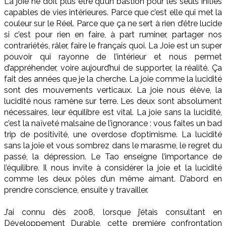
La joie ne doit plus être qu’un bastion pour les seuls initiés
capables de vies intérieures. Parce que c’est elle qui met la
couleur sur le Réel. Parce que ça ne sert à rien d’être lucide
si c’est pour rien en faire, à part ruminer, partager nos
contrariétés, râler, faire le français quoi. La Joie est un super
pouvoir qui rayonne de l’intérieur et nous permet
d’appréhender, voire aujourd’hui de supporter, la réalité. Ça
fait des années que je la cherche. La joie comme la lucidité
sont des mouvements verticaux. La joie nous élève, la
lucidité nous ramène sur terre. Les deux sont absolument
nécessaires, leur équilibre est vital. La joie sans la lucidité,
c’est la naïveté malsaine de l’ignorance : vous faites un bad
trip de positivité, une overdose d’optimisme. La lucidité
sans la joie et vous sombrez dans le marasme, le regret du
passé, la dépression. Le Tao enseigne l’importance de
l’équilibre. Il nous invite à considérer la joie et la lucidité
comme les deux pôles d’un même aimant. D’abord en
prendre conscience, ensuite y travailler.
J’ai connu dès 2008, lorsque j’étais consultant en
Développement Durable, cette première confrontation